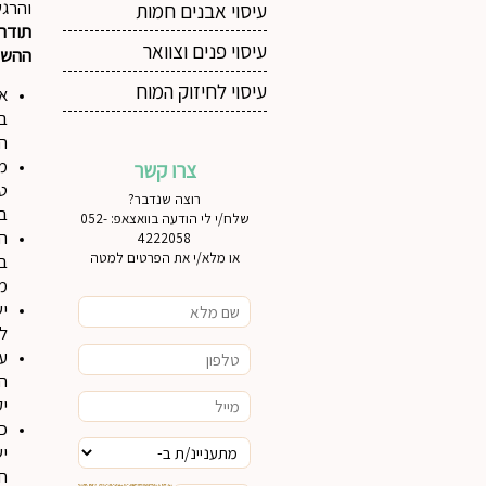
והרגש
עיסוי אבנים חמות
תודה 
עיסוי פנים וצוואר
ההשר
עיסוי לחיזוק המוח
אח
בן
הה
ממ
צרו קשר
טכ
רוצה שנדבר?
ב
שלח/י לי הודעה בוואצאפ: 052-
ה
4222058
או מלא/י את הפרטים למטה
בח
מש
יש
לי
עב
הו
יק
כש
יש
חו