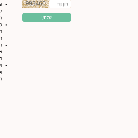
עי
לע
הת
מא
ר
רו
חי
אח
הנ
אי
וכ
הר