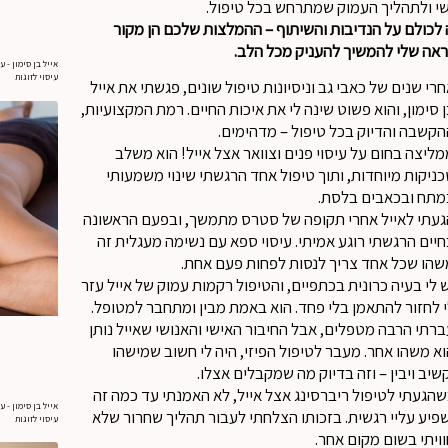
י ולתהליך העמוק שמתרחש בכל טיפול.
לכולם על הנדיבות והשיתוף – ההמלצות שלכם הן מקור
אה שלי להמשיך להעניק מכל הלב.
אייל בן סימון - 
עיסוי לזוגות
רי שנים של כאבי גב וניסיונות טיפול שונים, פגשתי את אייל
 סימון, והוא פשוט שינה לי את איכות החיים. רמת המקצועיות,
קשבה והדיוק בכל טיפול – מדהימים.
ליצה בחום על עיסוי פנים וצוואר אצל אייל! הוא משלב
ניקות מיוחדות, ותוך טיפול אחד הרגשתי שינוי משמעותי
מתח ובכאבים בלסת.
געתי לאייל אחרי תקופה של סטרס מתמשך, ובפעם הראשונה
יים הרגשתי רוגע אמיתי. עיסוי ספא עם נשימה מעגלית זה
הו שכל אחד צריך לנסות לפחות פעם אחת.
 לי בעיה כרונית בכתפיים, והטיפול רקמות עמוק של אייל עזר
 לחזור להתאמן בלי פחד. הוא באמת מבין ומתחבר למטופל.
רתי הרבה מטפלים, אבל החיבור האישי והאנושי שאייל נותן
א משהו אחר. מעבר לטיפול הפיזי, היה לי חשוב שמישהו
שיב ויבין – וזה בדיוק מה שמקבלים אצלו.
הגעתי לטיפול ריברסינג אצל אייל, לא האמנתי עד כמה זה
אייל בן סימון - 
פיע עליי רגשית. בזכותו הצלחתי לעבור תהליך שחרור שלא
עיסוי לזוגות
ויתי בשום מקום אחר.