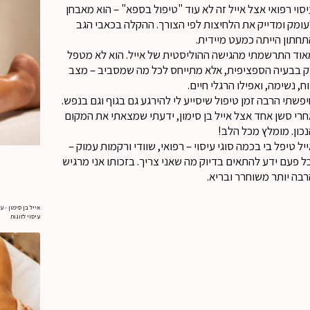
סוי רפואי אצל אייל זה לא עוד "טיפול בספא" – הוא מאבחן
ומק ומדייק את הלחיצות לפי הצורך. ההקלה בכאבי הגב
חתון הייתה כמעט מיידית.
וד התרשמתי מהגישה ההוליסטית של אייל. הוא לא מטפל
ק בבעיה הספציפית, אלא מתייחס לכל מה שמסביב – מצב
ח, נשימה, ואפילו הרגלי חיים.
פשתי הרבה זמן טיפול שיסייע לי להירגע גם בגוף וגם בנפש.
רי סשן אחד אצל אייל בן סימון, ידעתי שמצאתי את המקום
כון. מומלץ מכל הלב!
יל טיפל בי בכמה סוגי עיסוי – רפואי, שוודי ורקמות עמוק –
ל פעם ידע להתאים בדיוק מה שאני צריך. בזכותו אני מרגיש
בה יותר משוחרר ובריא.
אייל בן סימון - 
עיסוי לזוגות