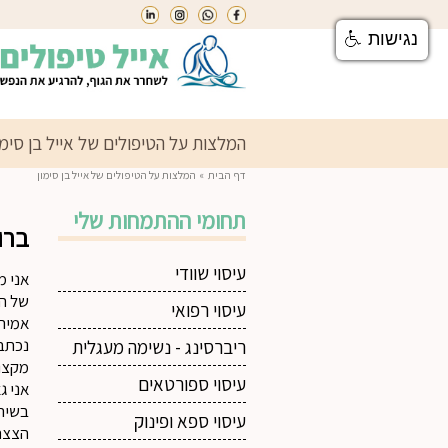
נגישות
instegram
linkin
whatsapp
facebook
המלצות על הטיפולים של אייל בן סימו
דף הבית
»
המלצות על הטיפולים של אייל בן סימון
תחומי ההתמחות שלי
ברו
עיסוי שוודי
אני מ
של המ
עיסוי רפואי
אמיתי
נכתבה
ריברסינג - נשימה מעגלית
מקצו
עיסוי ספורטאים
אני ג
בשיתו
עיסוי ספא ופינוק
הצצה 