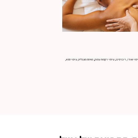
עיסוי שוודי, ריברסינג, עיסוי רקמות עמוק, נשימה מעגלית, עיסוי ספא,